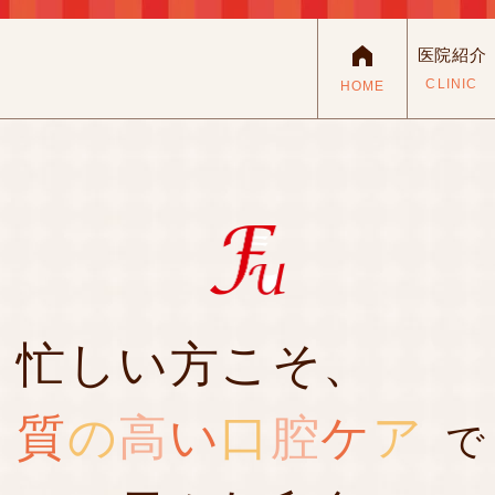
医院紹介
CLINIC
HOME
忙しい方こそ、
質
の
高
い
口
腔
ケ
ア
で