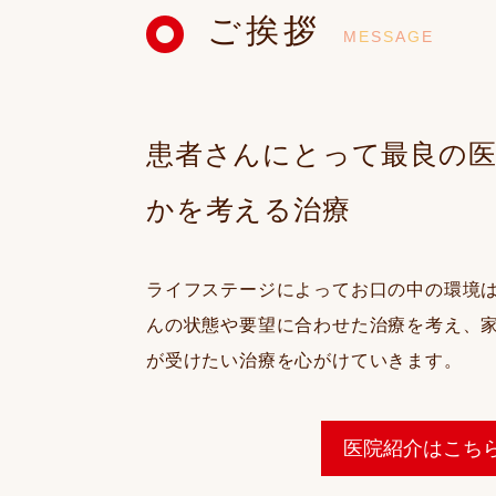
ご挨拶
M
E
S
S
A
G
E
患者さんにとって最良の医
かを考える治療
ライフステージによってお口の中の環境
んの状態や要望に合わせた治療を考え、
が受けたい治療を心がけていきます。
医院紹介はこち