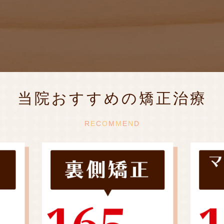
当院おすすめの矯正治療
R
E
C
O
M
M
E
N
D