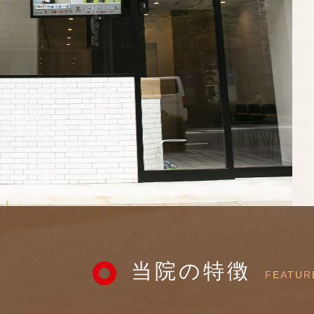
当院の特徴
F
E
A
TU
R