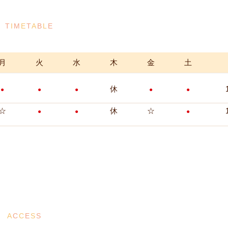
T
I
M
E
T
A
B
L
E
月
火
水
木
金
土
休
●
●
●
●
●
☆
休
☆
●
●
●
A
C
C
E
S
S