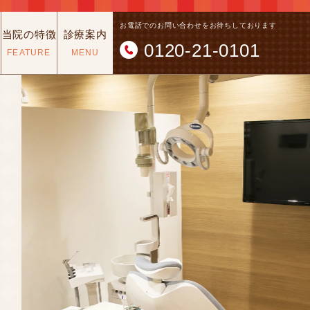
お電話でのお問い合わせをお待ちしております
当院の特徴
診療案内
0120-21-0101
FEATURE
MENU
診療科目
予防治療
審美治療・ホワイトニング
矯正治療
インプラント・入れ歯・親知らず