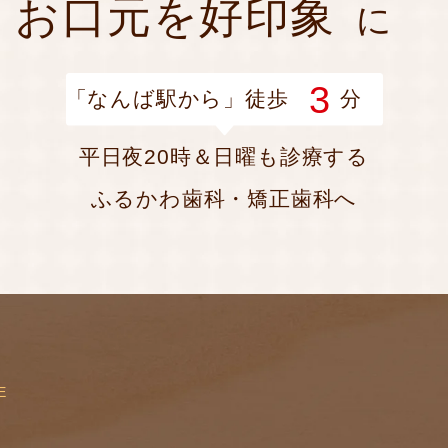
お口元を好印象
に
3
「なんば駅から」徒歩
分
平日夜20時＆日曜も診療する
ふるかわ歯科・矯正歯科へ
E